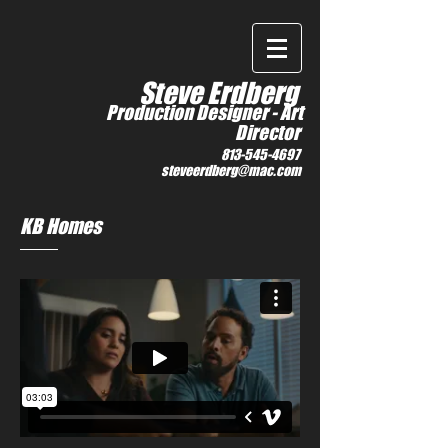
IMDb
Steve Erdberg
Production Designer -
Art
Director
813-545-4697
steveerdberg@mac.com
KB Homes