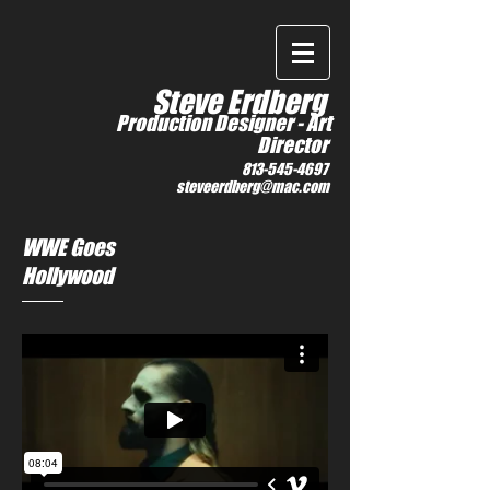
IMDb
Steve Erdberg
Production Designer -
Art
Director
813-545-4697
steveerdberg@mac.com
WWE Goes
Hollywood